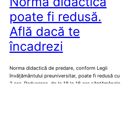
Norma didactică
poate fi redusă.
Află dacă te
încadrezi
Norma didactică de predare, conform Legii
învățământului preuniversitar, poate fi redusă cu
2 ore. Reducerea, de la 18 la 16 ore săptămânale
de predare, se realizează fără afectarea
drepturilor salariale.
11 iulie 2023