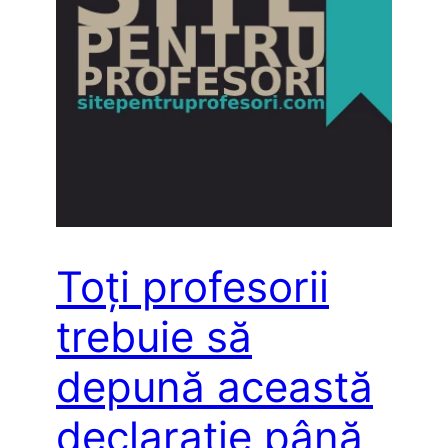
Toți profesorii
trebuie să
depună această
declarație până