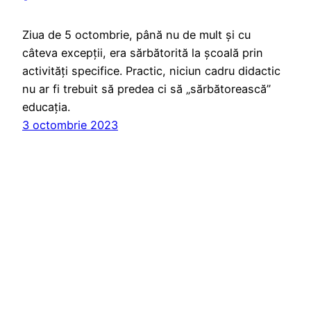
Ziua de 5 octombrie, până nu de mult și cu
câteva excepții, era sărbătorită la școală prin
activități specifice. Practic, niciun cadru didactic
nu ar fi trebuit să predea ci să „sărbătorească”
educația.
3 octombrie 2023
SITE PETRU PROFESORI
Propulsat cu mândrie de
WordPress