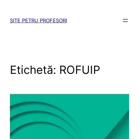
Sari
la
SITE PETRU PROFESORI
conținut
Etichetă:
ROFUIP