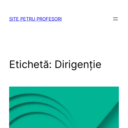
Sari
la
SITE PETRU PROFESORI
conținut
Etichetă:
Dirigenție