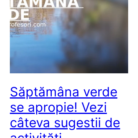
Săptămâna verde
se apropie! Vezi
câteva sugestii de
activități