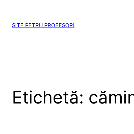
Sari
la
conținut
SITE PETRU PROFESORI
Etichetă:
cămin