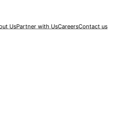
out Us
Partner with Us
Careers
Contact us