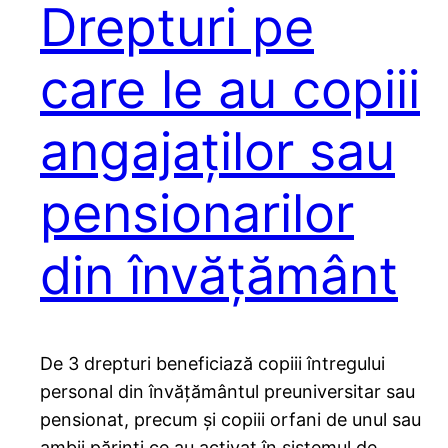
Drepturi pe
care le au copiii
angajaților sau
pensionarilor
din învățământ
De 3 drepturi beneficiază copiii întregului
personal din învățământul preuniversitar sau
pensionat, precum și copiii orfani de unul sau
ambii părinți ce au activat în sistemul de