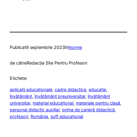
Publicat
9 septembrie 2023
în
Norme
de către
Redacția Site Pentru Profesori
Etichete:
aplicații educaționale
, 
cadre didactice
, 
educație
, 
învățământ
, 
învățământ preuniversitar
, 
învățământ
universitar
, 
material educațional
, 
materiale pentru clasă
, 
personal didactic auxiliar
, 
prima de carieră didactică
, 
profesori
, 
România
, 
soft educațional