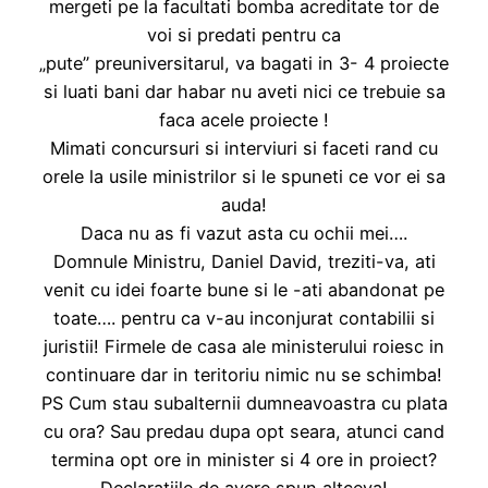
mergeti pe la facultati bomba acreditate tor de
voi si predati pentru ca
„pute” preuniversitarul, va bagati in 3- 4 proiecte
si luati bani dar habar nu aveti nici ce trebuie sa
faca acele proiecte !
Mimati concursuri si interviuri si faceti rand cu
orele la usile ministrilor si le spuneti ce vor ei sa
auda!
Daca nu as fi vazut asta cu ochii mei….
Domnule Ministru, Daniel David, treziti-va, ati
venit cu idei foarte bune si le -ati abandonat pe
toate…. pentru ca v-au inconjurat contabilii si
juristii! Firmele de casa ale ministerului roiesc in
continuare dar in teritoriu nimic nu se schimba!
PS Cum stau subalternii dumneavoastra cu plata
cu ora? Sau predau dupa opt seara, atunci cand
termina opt ore in minister si 4 ore in proiect?