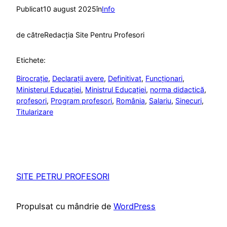
Publicat
10 august 2025
în
Info
de către
Redacția Site Pentru Profesori
Etichete:
Birocrație
, 
Declarații avere
, 
Definitivat
, 
Funcționari
, 
Ministerul Educației
, 
Ministrul Educației
, 
norma didactică
, 
profesori
, 
Program profesori
, 
România
, 
Salariu
, 
Sinecuri
, 
Titularizare
SITE PETRU PROFESORI
Propulsat cu mândrie de
WordPress